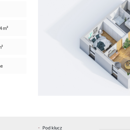
4
m²
²
ne
Pod klucz