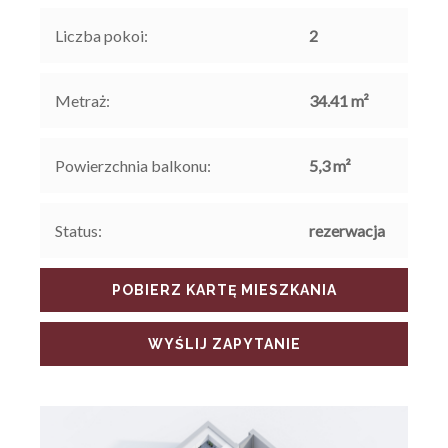
Liczba pokoi:
2
Metraż:
34.41
m²
Powierzchnia balkonu:
5,3
m²
Status:
rezerwacja
POBIERZ KARTĘ MIESZKANIA
WYŚLIJ ZAPYTANIE