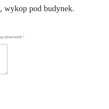
e, wykop pod budynek.
są oznaczone
*